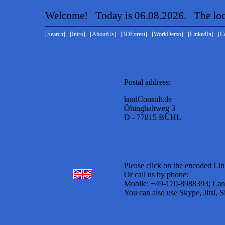
Welcome! Today is 06.08.2026. The loca
[Search]
[Intro]
[AboutUs]
[3DForest]
[WorkDemo]
[LinkedIn]
[C
Postal address:
landConsult.de
Öhinghaltweg 3
D - 77815 BÜHL
Please click on the encoded Lin
Or call us by phone:
Mobile: +49-170-8988393; Lan
You can also use Skype, Jitsi, 